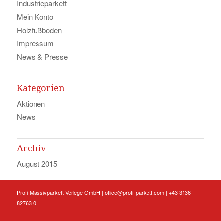
Industrieparkett
Mein Konto
Holzfußboden
Impressum
News & Presse
Kategorien
Aktionen
News
Archiv
August 2015
Profi Massivparkett Verlege GmbH |
office@profi-parkett.com
| +43 3136
82763 0