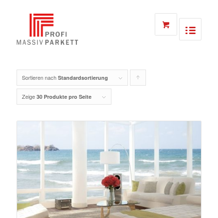
Sortieren nach
Klicken
Standardsortierung
Sie
Zeige
30 Produkte pro Seite
um
die
Produkte
in
aufsteigender
Reihenfolge
zu
sortieren