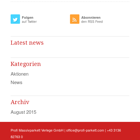
Folgen
Abonnieren
auf Twitter
den RSS Feed
Latest news
Kategorien
Aktionen
News
Archiv
August 2015
Profi Massivparkett Verlege GmbH |
office@profi-parkett.com
| +43 3136
82763 0