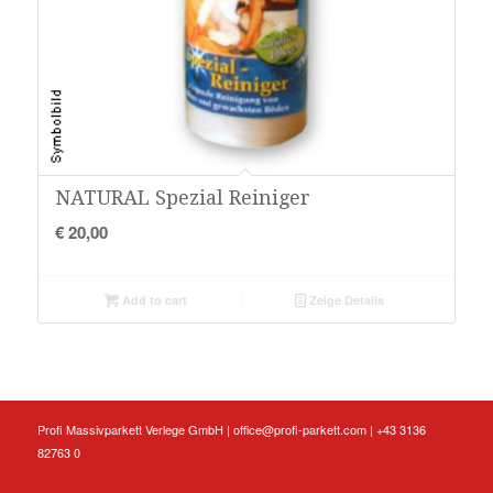
NATURAL Spezial Reiniger
€
20,00
Add to cart
Zeige Details
Profi Massivparkett Verlege GmbH |
office@profi-parkett.com
| +43 3136
82763 0